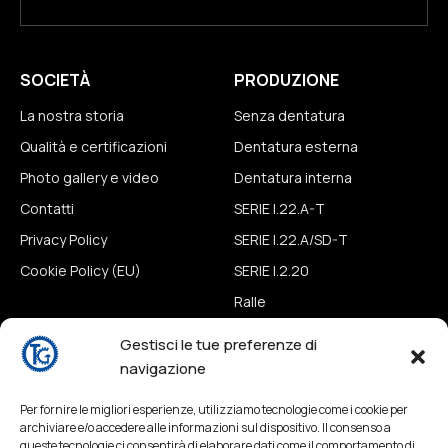
SOCIETÀ
PRODUZIONE
La nostra storia
Senza dentatura
Qualità e certificazioni
Dentatura esterna
Photo gallery e video
Dentatura interna
Contatti
SERIE I.22.A-T
Privacy Policy
SERIE I.22.A/SD-T
Cookie Policy (EU)
SERIE I.2.20
Ralle
Tavole
Gestisci le tue preferenze di
navigazione
NEWS & MEDIA
CONTATTI
Per fornire le migliori esperienze, utilizziamo tecnologie come i cookie per
News
Contatti
archiviare e/o accedere alle informazioni sul dispositivo. Il consenso a
queste tecnologie ci consentirà di elaborare dati come il comportamento di