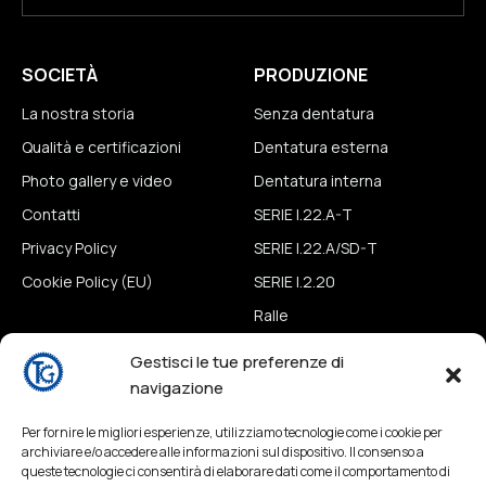
SOCIETÀ
PRODUZIONE
La nostra storia
Senza dentatura
Qualità e certificazioni
Dentatura esterna
Photo gallery e video
Dentatura interna
Contatti
SERIE I.22.A-T
Privacy Policy
SERIE I.22.A/SD-T
Cookie Policy (EU)
SERIE I.2.20
Ralle
Tavole
Gestisci le tue preferenze di
navigazione
NEWS & MEDIA
CONTATTI
Per fornire le migliori esperienze, utilizziamo tecnologie come i cookie per
News
Contatti
archiviare e/o accedere alle informazioni sul dispositivo. Il consenso a
queste tecnologie ci consentirà di elaborare dati come il comportamento di
Photo gallery e video
Posizioni aperte